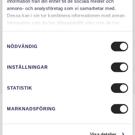
information från din enhet till de sociala medier och
annons- och analysföretag som vi samarbetar med.
Dessa kan i sin tur kombinera informationen med annan
information som du har tillhandahållit eller som de har
samlat in när du har använt deras tjänster.
Samtyckesval
NÖDVÄNDIG
INSTÄLLNINGAR
STATISTIK
MARKNADSFÖRING
Saturnus Konferens Slussen
Hornsgatan 15
Visa detaljer