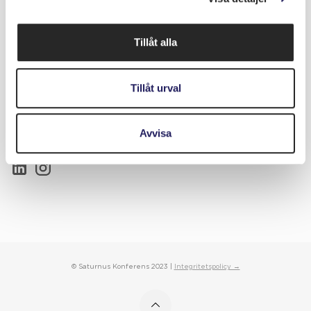
118 46 Stockholm
Saturnus Konferens Slussen ägs och drivs av Slussgården AB,
Tillåt alla
www.slussgården.se
Telefon:
08-452 70 75
Tillåt urval
E-post konferens:
bokning@saturnuskonferens.se
Kontakta oss »
Avvisa
Följ oss på sociala medier
© Saturnus Konferens 2023 |
Integritetspolicy →