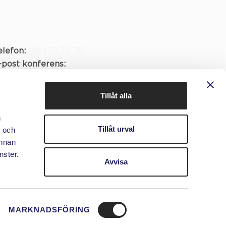
elefon:
08-452 70 75
-post konferens:
okning@saturnuskonferens.se
Tillåt alla
ontakta oss »
n
Tillåt urval
ölj oss på sociala medier
- och
annan
nster.
Avvisa
MARKNADSFÖRING