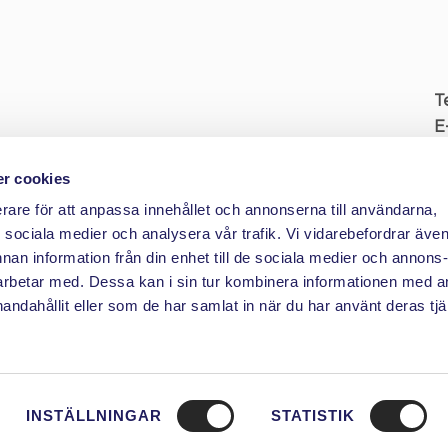
T
E
b
r cookies
K
erare för att anpassa innehållet och annonserna till användarna,
av
ör sociala medier och analysera vår trafik. Vi vidarebefordrar äve
F
nnan information från din enhet till de sociala medier och annons
rbetar med. Dessa kan i sin tur kombinera informationen med 
handahållit eller som de har samlat in när du har använt deras tjä
INSTÄLLNINGAR
STATISTIK