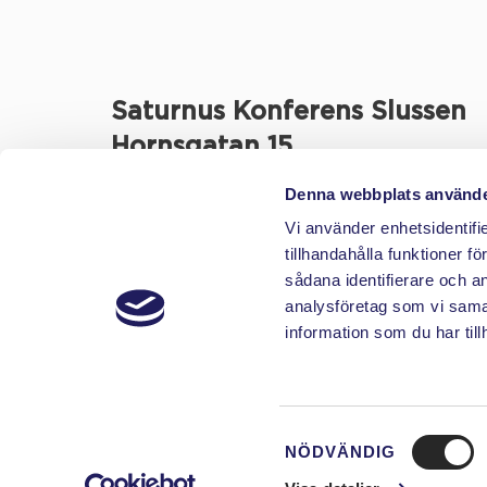
Saturnus Konferens Slussen
Hornsgatan 15
118 46 Stockholm
Denna webbplats använde
Vi använder enhetsidentifi
Saturnus Konferens Slussen ägs och drivs 
tillhandahålla funktioner f
Slussgården AB, www.slussgården.se
sådana identifierare och a
analysföretag som vi sama
information som du har till
Samtyckesval
NÖDVÄNDIG