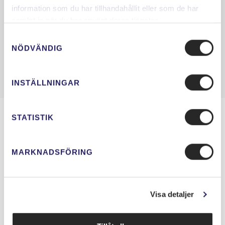
information som du har tillhandahållit eller som de har
samlat in när du har använt deras tjänster.
Samtyckesval
NÖDVÄNDIG
INSTÄLLNINGAR
STATISTIK
Saturnus Konferens Slussen
MARKNADSFÖRING
Hornsgatan 15
118 46 Stockholm
Visa detaljer
Saturnus Konferens Slussen ägs och drivs av Slussgården AB,
www.slussgården.se
Telefon:
08-452 70 75