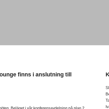
ounge finns i anslutning till
K
S
B
T
Iv
möten. Beläget i vår konferensavdelning på plan 2.