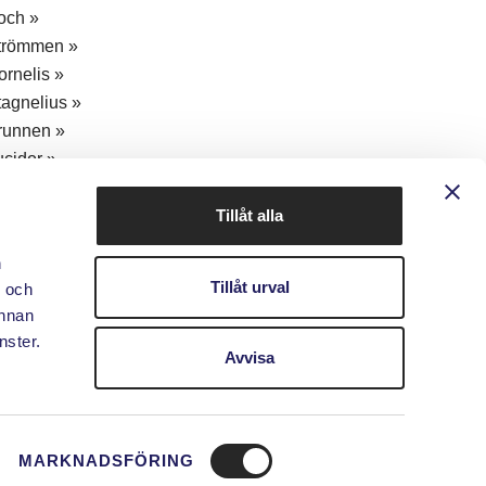
och »
trömmen »
ornelis »
tagnelius »
runnen »
ucidor »
älaren »
altsjön »
Tillåt alla
iddarfjärden »
n
ålsundet »
Tillåt urval
- och
rstaviken »
annan
nster.
Avvisa
MARKNADSFÖRING