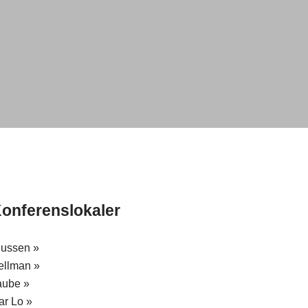
onferenslokaler
lussen »
ellman »
aube »
ar Lo »