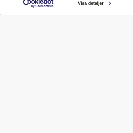
Visa detaljer
STYRELSE MÖBLERING - 12 PLATSER
Vill du boka möte, konfere
Saturnus Konferens Slussen