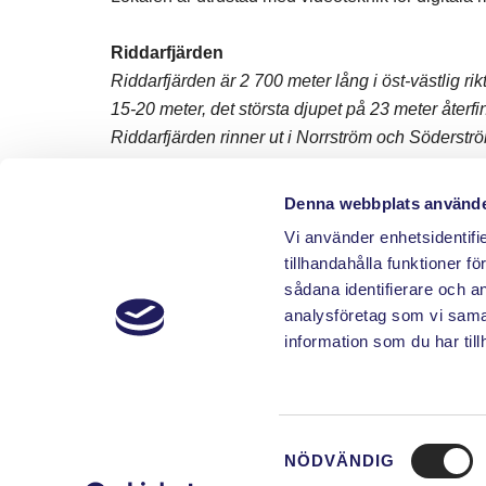
Riddarfjärden
Riddarfjärden är 2 700 meter lång i öst-västlig r
15-20 meter, det största djupet på 23 meter återfi
Riddarfjärden rinner ut i Norrström och Söderstr
Kungsholmen ansluter Klara sjö, öster om Ridd
Långholmen finns Pålsunde
t.
Denna webbplats använde
Vi använder enhetsidentifi
tillhandahålla funktioner f
sådana identifierare och a
analysföretag som vi sama
information som du har till
Kapacitet och sittningar
Samtyckesval
NÖDVÄNDIG
Area: 27 m²