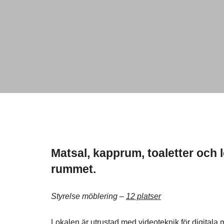
Matsal, kapprum, toaletter och l
rummet.
Styrelse möblering –
12 platser
Lokalen är utrustad med videoteknik för digitala 