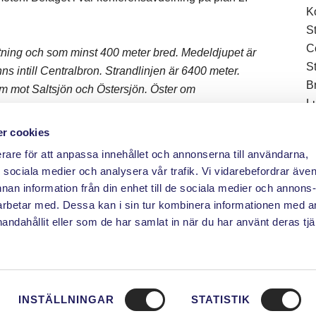
K
S
C
iktning och som minst 400 meter bred. Medeldjupet är
S
nns intill Centralbron. Strandlinjen är 6400 meter.
B
öm mot Saltsjön och Östersjön. Öster om
L
arholmen ligger Riddarholmskanalen och söder om
M
r cookies
S
erare för att anpassa innehållet och annonserna till användarna,
R
ör sociala medier och analysera vår trafik. Vi vidarebefordrar äve
P
nnan information från din enhet till de sociala medier och annons
Å
rbetar med. Dessa kan i sin tur kombinera informationen med 
handahållit eller som de har samlat in när du har använt deras tjä
INSTÄLLNINGAR
STATISTIK